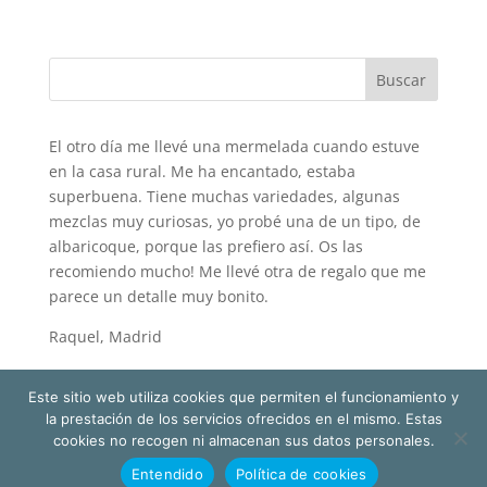
El otro día me llevé una mermelada cuando estuve
en la casa rural. Me ha encantado, estaba
superbuena. Tiene muchas variedades, algunas
mezclas muy curiosas, yo probé una de un tipo, de
albaricoque, porque las prefiero así. Os las
recomiendo mucho! Me llevé otra de regalo que me
parece un detalle muy bonito.
Raquel, Madrid
Este sitio web utiliza cookies que permiten el funcionamiento y
la prestación de los servicios ofrecidos en el mismo. Estas
cookies no recogen ni almacenan sus datos personales.
Entendido
Política de cookies
Mermelicias de Gredos