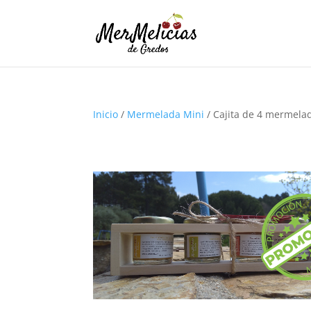
Inicio
/
Mermelada Mini
/ Cajita de 4 mermela