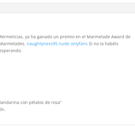
Mermelicias, ya ha ganado un premio en el Marmelade Award de
s Marmelades.
naughtyness95 nude onlyfans
Si no la habéis
 esperando.
andarina con pétalos de rosa”
ón.